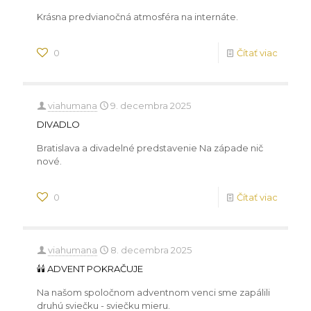
Krásna predvianočná atmosféra na internáte.
0
Čítať viac
viahumana
9. decembra 2025
DIVADLO
Bratislava a divadelné predstavenie Na západe nič
nové.
0
Čítať viac
viahumana
8. decembra 2025
🕯️🕯️ ADVENT POKRAČUJE
Na našom spoločnom adventnom venci sme zapálili
druhú sviečku - sviečku mieru.