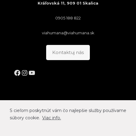
Kráľovská 11, 909 01 Skalica
0905 188 822
viahumana@viahumana.sk
Kontaktuj nás
Facebook
Instagram
YouTube
S cieľom poskytnúť vám čo najlepšie služby používame
súbory cookie.
Viac info.
VIA HUMANA © 2026