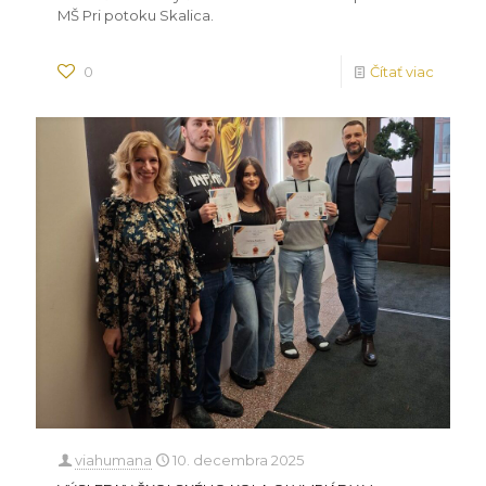
MŠ Pri potoku Skalica.
0
Čítať viac
viahumana
10. decembra 2025