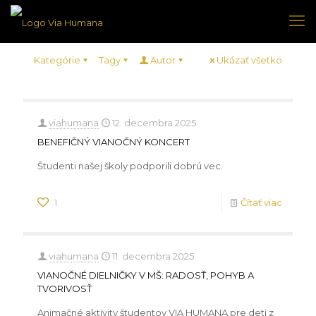
Kategórie
Tagy
Autor
Ukázať všetko
viahumana
12. decembra 2025
BENEFIČNÝ VIANOČNÝ KONCERT
Študenti našej školy podporili dobrú vec.
1
Čítať viac
viahumana
11. decembra 2025
VIANOČNÉ DIELNIČKY V MŠ: RADOSŤ, POHYB A
TVORIVOSŤ
Animačné aktivity študentov VIA HUMANA pre deti z