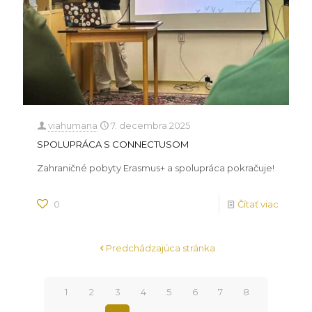
viahumana
7. decembra 2025
SPOLUPRÁCA S CONNECTUSOM
Zahraničné pobyty Erasmus+ a spolupráca pokračuje!
0
Čítať viac
Predchádzajúca stránka
1
2
3
4
5
6
7
8