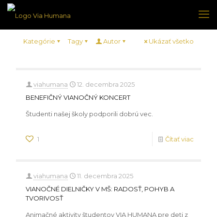
Kategórie
Tagy
Autor
Ukázať všetko
viahumana
12. decembra 2025
BENEFIČNÝ VIANOČNÝ KONCERT
Študenti našej školy podporili dobrú vec.
1
Čítať viac
viahumana
11. decembra 2025
VIANOČNÉ DIELNIČKY V MŠ: RADOSŤ, POHYB A
TVORIVOSŤ
Animačné aktivity študentov VIA HUMANA pre deti z