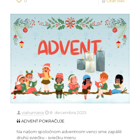
0
Čítať viac
viahumana
8. decembra 2025
🕯️🕯️ ADVENT POKRAČUJE
Na našom spoločnom adventnom venci sme zapálili
druhú sviečku - sviečku mieru.