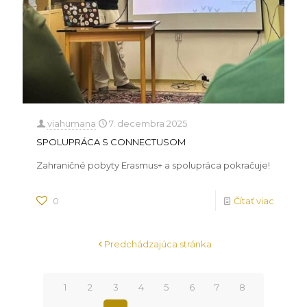
viahumana
7. decembra 2025
SPOLUPRÁCA S CONNECTUSOM
Zahraničné pobyty Erasmus+ a spolupráca pokračuje!
0
Čítať viac
Predchádzajúca stránka
1
2
3
4
5
6
7
8