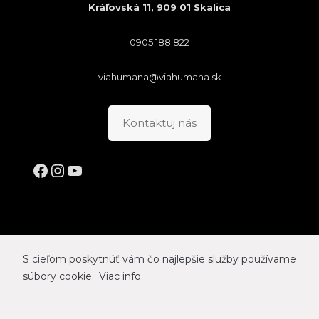
Kráľovská 11, 909 01 Skalica
0905 188 822
viahumana@viahumana.sk
Kontaktuj nás
Facebook
Instagram
YouTube
S cieľom poskytnúť vám čo najlepšie služby používame
súbory cookie.
Viac info.
VIA HUMANA © 2026