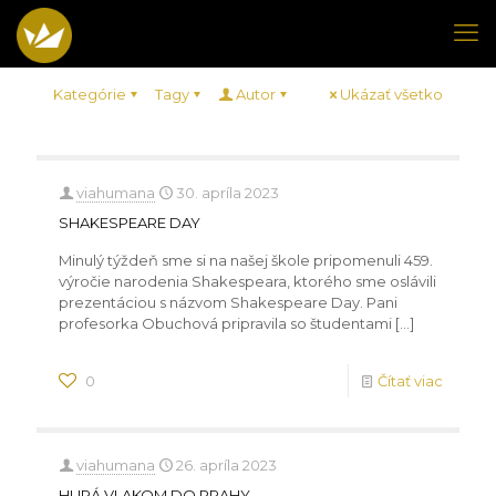
Kategórie
Tagy
Autor
Ukázať všetko
viahumana
30. apríla 2023
SHAKESPEARE DAY
Minulý týždeň sme si na našej škole pripomenuli 459.
výročie narodenia Shakespeara, ktorého sme oslávili
prezentáciou s názvom Shakespeare Day. Pani
profesorka Obuchová pripravila so študentami
[…]
0
Čítať viac
viahumana
26. apríla 2023
HURÁ VLAKOM DO PRAHY