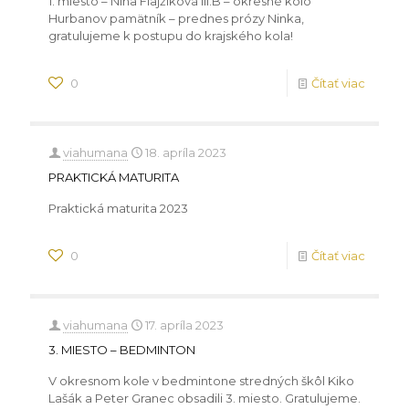
1. miesto – Nina Flajžíková III.B – okresné kolo
Hurbanov pamätník – prednes prózy Ninka,
gratulujeme k postupu do krajského kola!
0
Čítať viac
viahumana
18. apríla 2023
PRAKTICKÁ MATURITA
Praktická maturita 2023
0
Čítať viac
viahumana
17. apríla 2023
3. MIESTO – BEDMINTON
V okresnom kole v bedmintone stredných škôl Kiko
Lašák a Peter Granec obsadili 3. miesto. Gratulujeme.