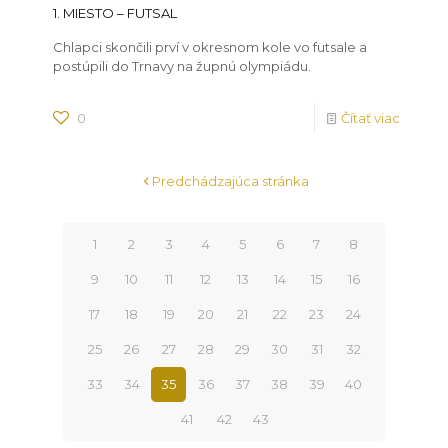
1. MIESTO – FUTSAL
Chlapci skončili prví v okresnom kole vo futsale a
postúpili do Trnavy na župnú olympiádu.
0
Čítať viac
Predchádzajúca stránka
1
2
3
4
5
6
7
8
9
10
11
12
13
14
15
16
17
18
19
20
21
22
23
24
25
26
27
28
29
30
31
32
33
34
35
36
37
38
39
40
41
42
43