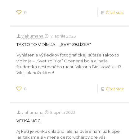
0
Čítať viac
viahumana
17. apríla 2023
TAKTO TO VIDÍM JA – „SVET ZBLÍZKA“
Vyhlásenie výsledkov fotografickej súťaže Takto to
vidím ja – „Svet zblízka” Ocenená bola aj naša
študentka cestovného ruchu Viktoria Bieliková z III.B.
Viki, blahoželáme!
0
Čítať viac
viahumana
6. apríla 2023
VEĽKÁ NOC
Aj keď je vonku chladno, ale na dvere nám už klope
jar, tak sme si v mene cestoruchárov pre vás