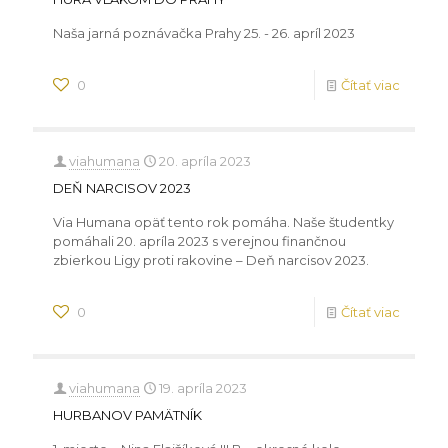
Naša jarná poznávačka Prahy 25. - 26. apríl 2023
0
Čítať viac
viahumana
20. apríla 2023
DEŇ NARCISOV 2023
Via Humana opäť tento rok pomáha. Naše študentky
pomáhali 20. apríla 2023 s verejnou finančnou
zbierkou Ligy proti rakovine – Deň narcisov 2023.
0
Čítať viac
viahumana
19. apríla 2023
HURBANOV PAMÄTNÍK