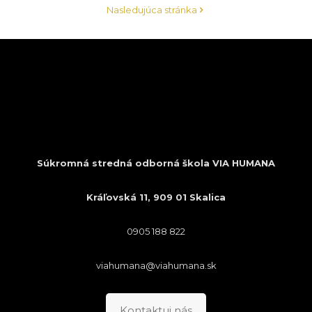
Nasledujúca stránka
Súkromná stredná odborná škola VIA HUMANA
Kráľovská 11, 909 01 Skalica
0905 188 822
viahumana@viahumana.sk
Kontaktuj nás