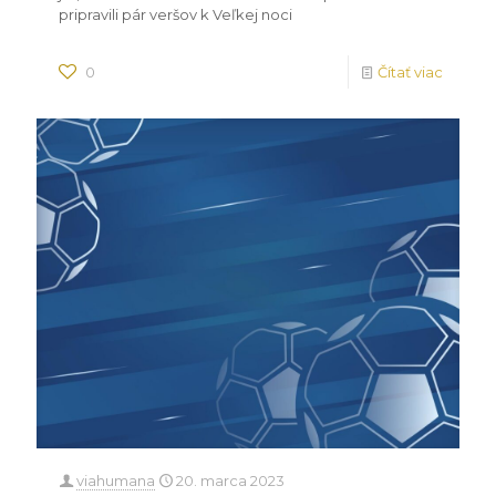
pripravili pár veršov k Veľkej noci
0
Čítať viac
viahumana
20. marca 2023