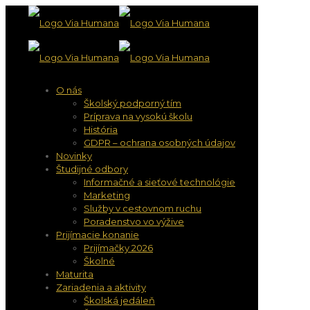
O nás
Školský podporný tím
Príprava na vysokú školu
História
GDPR – ochrana osobných údajov
Novinky
Študijné odbory
Informačné a sieťové technológie
Marketing
Služby v cestovnom ruchu
Poradenstvo vo výžive
Prijímacie konanie
Prijímačky 2026
Školné
Maturita
Zariadenia a aktivity
Školská jedáleň