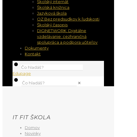
Školský internát
Školská knižnica
Jazyková škola
OZ Bez predsudkov k ľudskosti
Školský časopis
DIGINETWORK: Digitálne
vzdelávanie: cezhraničná
spolupráca a podpora učiteľov
Dokumenty
Kontakt
Edupage
✕
IT FIT ŠKOLA
Domov
Novinky