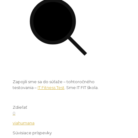
Zapojili sme sa do súťaže – tohtoročného
testovania –
IT Fitness Test
. Sme IT FIT škola.
Zdieľať
0
viahumana
Súvisiace príspevky