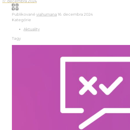
17. decembra 2024
Publikované
viahumana
16. decembra 2024
Kategórie
Aktuality
Tagy