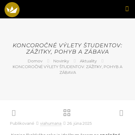
KONCOROČNÉ VÝLETY ŠTUDENTOV:
ZÁŽITKY, POHYB A ZÁBAVA
Domov
Novinky
Aktuality
KONCOROČNÉ VÝLETY ŠTUDENTOV: ZÁŽITKY, POHYB A
ZÁBAVA
Publikované
viahumana
26. júna 2025