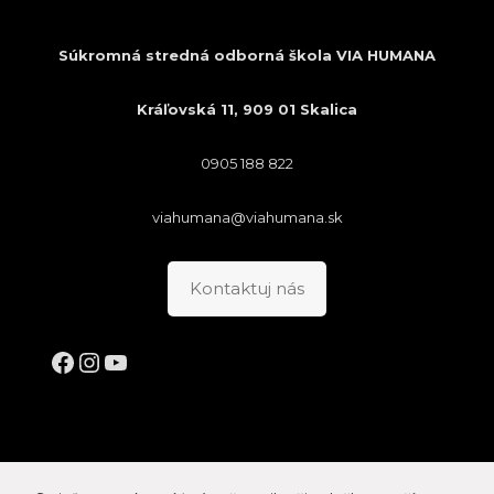
Súkromná stredná odborná škola VIA HUMANA
Kráľovská 11, 909 01 Skalica
0905 188 822
viahumana@viahumana.sk
Kontaktuj nás
Facebook
Instagram
YouTube