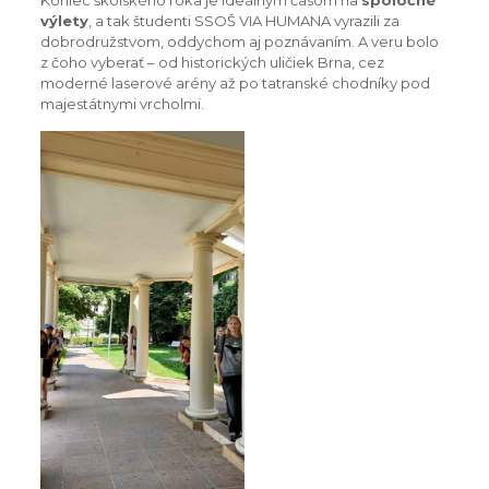
Koniec školského roka je ideálnym časom na
spoločné
výlety
, a tak študenti SSOŠ VIA HUMANA vyrazili za
dobrodružstvom, oddychom aj poznávaním. A veru bolo
z čoho vyberať – od historických uličiek Brna, cez
moderné laserové arény až po tatranské chodníky pod
majestátnymi vrcholmi.