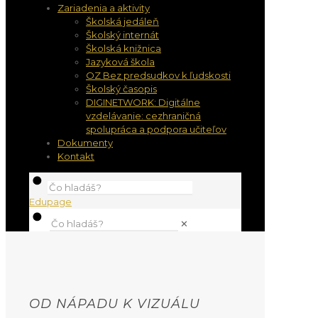
Zariadenia a aktivity
Školská jedáleň
Školský internát
Školská knižnica
Jazyková škola
OZ Bez predsudkov k ľudskosti
Školský časopis
DIGINETWORK: Digitálne
vzdelávanie: cezhraničná
spolupráca a podpora učiteľov
Dokumenty
Kontakt
Edupage
✕
OD NÁPADU K VIZUÁLU