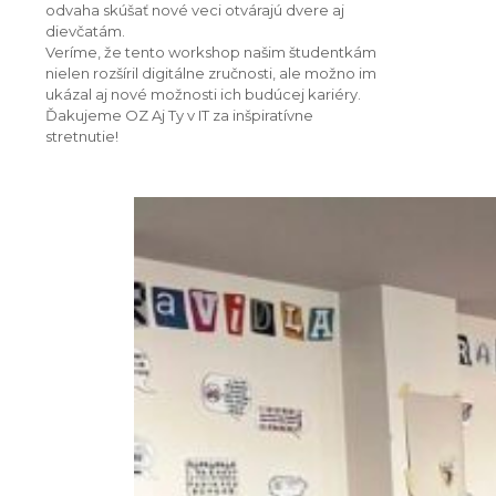
odvaha skúšať nové veci otvárajú dvere aj
dievčatám.
Veríme, že tento workshop našim študentkám
nielen rozšíril digitálne zručnosti, ale možno im
ukázal aj nové možnosti ich budúcej kariéry.
Ďakujeme OZ Aj Ty v IT za inšpiratívne
stretnutie!