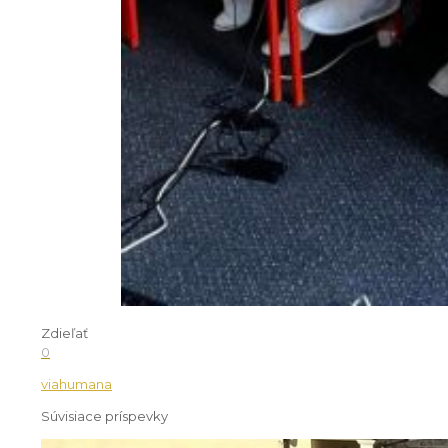
Zdieľať
0
viahumana
Súvisiace príspevky