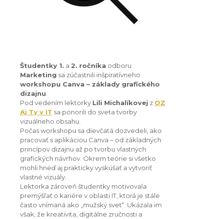
Študentky 1.
a
2. ročníka
odboru
Marketing
sa zúčastnili inšpiratívneho
workshopu Canva – základy grafického
dizajnu
.
Pod vedením lektorky
Lili Michalíkovej
z
OZ
Aj Ty v IT
sa ponorili do sveta tvorby
vizuálneho obsahu.
Počas workshopu sa dievčatá dozvedeli, ako
pracovať s aplikáciou Canva – od základných
princípov dizajnu až po tvorbu vlastných
grafických návrhov. Okrem teórie si všetko
mohli hneď aj prakticky vyskúšať a vytvoriť
vlastné vizuály.
Lektorka zároveň študentky motivovala
premýšľať o kariére v oblasti IT, ktorá je stále
často vnímaná ako „mužský svet“. Ukázala im
však, že kreativita, digitálne zručnosti a