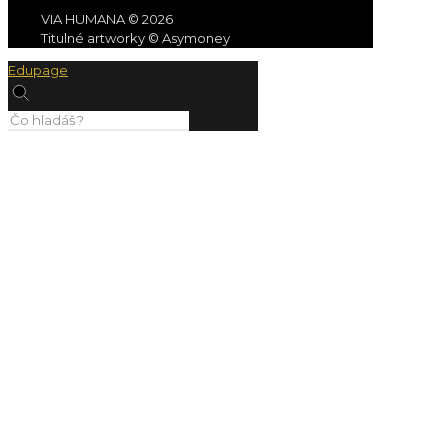
VIA HUMANA © 2026
Titulné artworky © Asymoney
Edupage