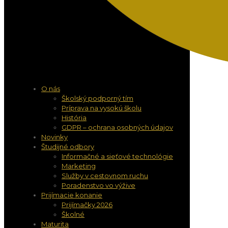
O nás
Školský podporný tím
Príprava na vysokú školu
História
GDPR – ochrana osobných údajov
Novinky
Študijné odbory
Informačné a sieťové technológie
Marketing
Služby v cestovnom ruchu
Poradenstvo vo výžive
Prijímacie konanie
Prijímačky 2026
Školné
Maturita