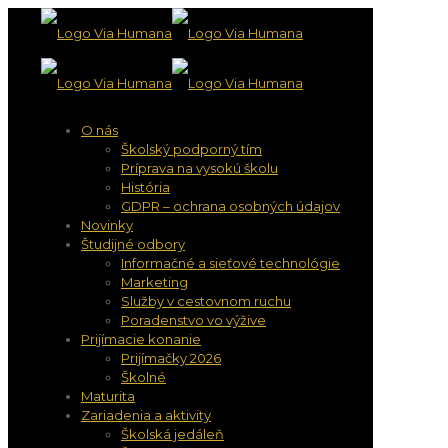
O nás
Školský podporný tím
Príprava na vysokú školu
História
GDPR – ochrana osobných údajov
Novinky
Študijné odbory
Informačné a sieťové technológie
Marketing
Služby v cestovnom ruchu
Poradenstvo vo výžive
Prijímacie konanie
Prijímačky 2026
Školné
Maturita
Zariadenia a aktivity
Školská jedáleň