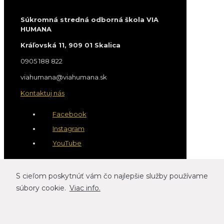
Súkromná stredná odborná škola VIA
HUMANA
Kráľovská 11, 909 01 Skalica
0905 188 822
viahumana@viahumana.sk
Kontaktuj nás
Facebook
Instagram
YouTube
S cieľom poskytnúť vám čo najlepšie služby používame
súbory cookie.
Viac info.
VIA HUMANA © 2026
Titulné artworky © Asymoney
Edupage