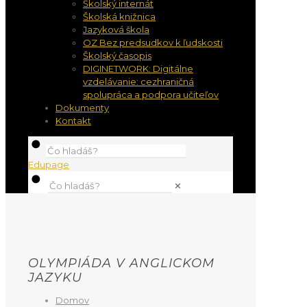
Školský internát
Školská knižnica
Jazyková škola
OZ Bez predsudkov k ľudskosti
Školský časopis
DIGINETWORK: Digitálne
vzdelávanie: cezhraničná
spolupráca a podpora učiteľov
Dokumenty
Kontakt
Edupage
✕
OLYMPIÁDA V ANGLICKOM
JAZYKU
Domov