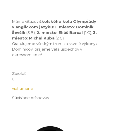
Máme víťazov
školského kola Olympiády
v anglickom jazyku
!
1. miesto
:
Dominik
Ševčík
(3.B),
2. miesto
:
Eliáš Barcal
(1.C),
3.
miesto
:
Michal Kuba
(2.C).
Gratulujeme všetkým trom za skvelé výkony a
Dominikovi prajeme veľa úspechov v
okresnom kole!
Zdieľať
0
viahumana
Súvisiace príspevky