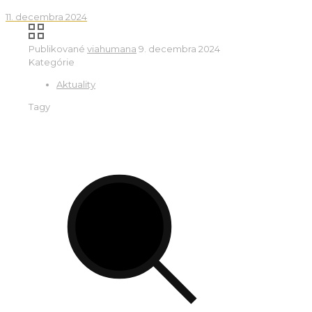
11. decembra 2024
Publikované
viahumana
9. decembra 2024
Kategórie
Aktuality
Tagy