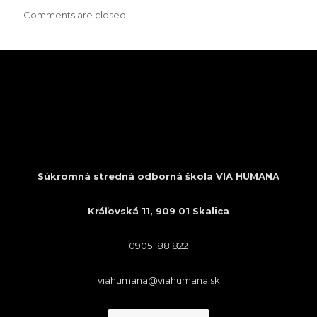
Comments are closed.
Súkromná stredná odborná škola VIA HUMANA
Kráľovská 11, 909 01 Skalica
0905 188 822
viahumana@viahumana.sk