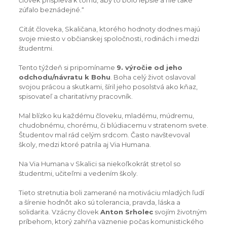
človek prispieva k tomu, aby to bolo lepšie a nie také
zúfalo beznádejné.“
Citát človeka, Skaličana, ktorého hodnoty dodnes majú
svoje miesto v občianskej spoločnosti, rodinách i medzi
študentmi.
Tento týždeň si pripomíname
9. výročie od jeho
odchodu/návratu k Bohu
. Boha celý život oslavoval
svojou prácou a skutkami, šíril jeho posolstvá ako kňaz,
spisovateľ a charitatívny pracovník.
Mal blízko ku každému človeku, mladému, múdremu,
chudobnému, chorému, či blúdiacemu v stratenom svete.
Študentov mal rád celým srdcom. Často navštevoval
školy, medzi ktoré patrila aj Via Humana.
Na Via Humana v Skalici sa niekoľkokrát stretol so
študentmi, učiteľmi a vedením školy.
Tieto stretnutia boli zamerané na motiváciu mladých ľudí
a šírenie hodnôt ako sú tolerancia, pravda, láska a
solidarita. Vzácny človek
Anton Srholec
svojím životným
príbehom, ktorý zahŕňa väznenie počas komunistického