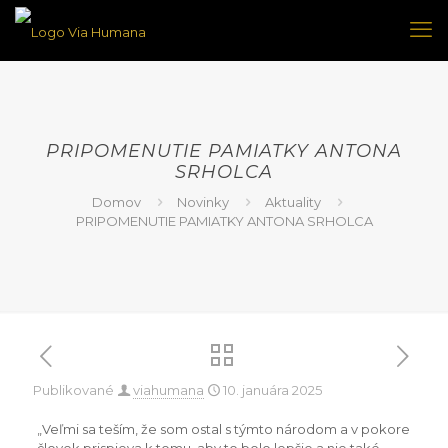
PRIPOMENUTIE PAMIATKY ANTONA
SRHOLCA
Domov
Novinky
Aktuality
PRIPOMENUTIE PAMIATKY ANTONA SRHOLCA
Publikované
viahumana
10. januára 2025
„Veľmi sa teším, že som ostal s týmto národom a v pokore