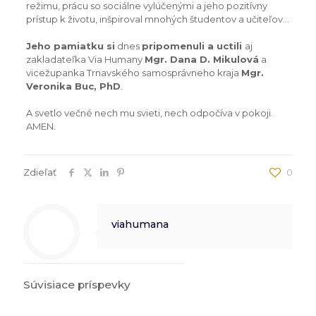
režimu, prácu so sociálne vylúčenými a jeho pozitívny
prístup k životu, inšpiroval mnohých študentov a učiteľov…
Jeho pamiatku si
dnes
pripomenuli a uctili
aj
zakladateľka Via Humany
Mgr. Dana D. Mikulová
a
vicežupanka Trnavského samosprávneho kraja
Mgr.
Veronika Buc, PhD
.
A svetlo večné nech mu svieti, nech odpočíva v pokoji.
AMEN.
Zdieľať
0
viahumana
Súvisiace príspevky