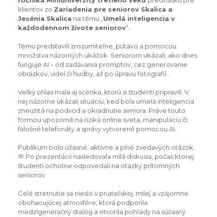
ročníka Miniuniverzity tretieho veku
prednášku pre
klientov zo
Zariadenia pre seniorov Skalica a
Jesénia Skalica
na tému „
Umelá inteligencia v
každodennom živote seniorov
“.
Tému predstavili zrozumiteľne, pútavo a pomocou
množstva názorných ukážok. Seniorom ukázali, ako dnes
funguje AI – od zadávania promptov, cez generovanie
obrázkov, videí či hudby, až po úpravu fotografií.
Veľký ohlas mala aj scénka, ktorú si študenti pripravili. V
nej názorne ukázali situáciu, keď bola umelá inteligencia
zneužitá na podvod a okradnutie seniora. Práve touto
formou upozornili na riziká online sveta, manipuláciu či
falošné telefonáty a správy vytvorené pomocou AI.
Publikum bolo úžasné, aktívne a plné zvedavých otázok.
🫶 Po prezentácii nasledovala milá diskusia, počas ktorej
študenti ochotne odpovedali na otázky prítomných
seniorov.
Celé stretnutie sa nieslo v priateľskej, milej a vzájomne
obohacujúcej atmosfére, ktorá podporila
medzigeneračný dialóg a otvorila pohľady na súčasný