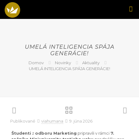
UMELÁ INTELIGENCIA SPÁJA
GENERÁCIE!
Domov
Novinky
Aktuality
UMELÁ INTELIGENCIA SPÁJA GENERÁCIE!
Publikované
viahumana
9. júna 2026
Študenti
z
odboru Marketing
pripravili v rámci
7.