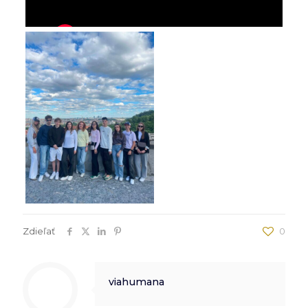
Zdieľať
0
viahumana