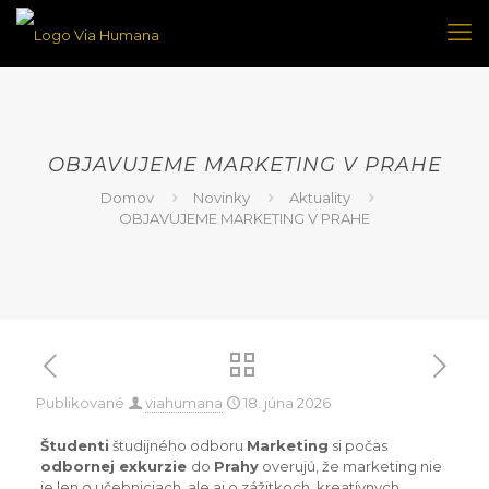
OBJAVUJEME MARKETING V PRAHE
Domov
Novinky
Aktuality
OBJAVUJEME MARKETING V PRAHE
Publikované
viahumana
18. júna 2026
Študenti
študijného odboru
Marketing
si počas
odbornej exkurzie
do
Prahy
overujú, že marketing nie
je len o učebniciach, ale aj o zážitkoch, kreatívnych