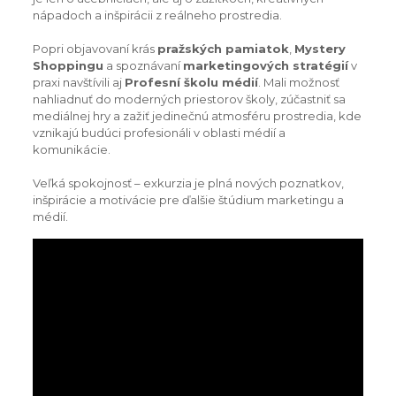
nápadoch a inšpirácii z reálneho prostredia.
Popri objavovaní krás
pražských pamiatok
,
Mystery
Shoppingu
a spoznávaní
marketingových stratégií
v
praxi navštívili aj
Profesní školu médií
. Mali možnosť
nahliadnuť do moderných priestorov školy, zúčastniť sa
mediálnej hry a zažiť jedinečnú atmosféru prostredia, kde
vznikajú budúci profesionáli v oblasti médií a
komunikácie.
Veľká spokojnosť – exkurzia je plná nových poznatkov,
inšpirácie a motivácie pre ďalšie štúdium marketingu a
médií.