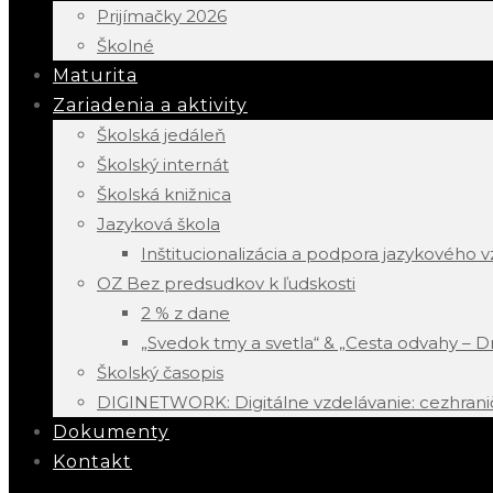
Prijímačky 2026
Školné
Maturita
Zariadenia a aktivity
Školská jedáleň
Školský internát
Školská knižnica
Jazyková škola
Inštitucionalizácia a podpora jazykového 
OZ Bez predsudkov k ľudskosti
2 % z dane
„Svedok tmy a svetla“ & „Cesta odvahy – 
Školský časopis
DIGINETWORK: Digitálne vzdelávanie: cezhrani
Dokumenty
Kontakt