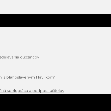
vzdelávania cudzincov
Dni s blahoslaveným Havlíkom“
čná spolupráca a podpora učiteľov