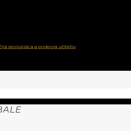
čná spolupráca a podpora učiteľov
BALE