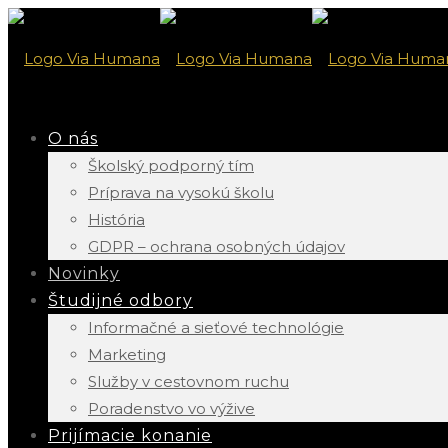
O nás
Školský podporný tím
Príprava na vysokú školu
História
GDPR – ochrana osobných údajov
Novinky
Študijné odbory
Informačné a sieťové technológie
Marketing
Služby v cestovnom ruchu
Poradenstvo vo výžive
Prijímacie konanie