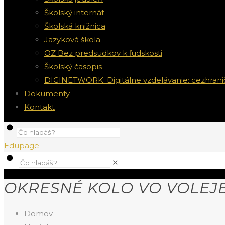
Školský internát
Školská knižnica
Jazyková škola
OZ Bez predsudkov k ľudskosti
Školský časopis
DIGINETWORK: Digitálne vzdelávanie: cezhrani
Dokumenty
Kontakt
Edupage
✕
OKRESNÉ KOLO VO VOLEJ
Domov