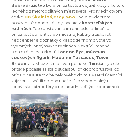
dobrodružstvo
bolo príležitosťou objaviť krásy a kultúru
jedného z metropolitných miest sveta. Prostredníctvom
českej
CK Školní zájezdy s.r.o.
, bolo študentom
poskytnuté pohodlné ubytovanie v
hostiteľských
rodinách
. Toto ubytovanie im prinieslo jedinečnú
príležitosť ponoriť sa do miestnej kultúry a získavať
neoceniteľné poznatky o každodennom živote vo
vybraných londýnskych rodinách. Navštívili mnohé
ikonické miesta ako sú
London Eye
,
múzeum
voskových figurín Madame Tussauds
,
Tower
Bridge
, a taktiež zažili plavbu po rieke
Temža
. Typické
britské počasie sa stalo súčasťou ich dobrodružstva, čo
pridalo na autenticite celkového dojmu. Všetci účastníci
zájazdu sa vrátili domov nadšení so srdcom plným
londýnskej atmosféry a nezabudnuteľných spomienok.