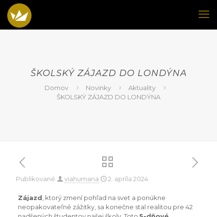
ŠKOLSKÝ ZÁJAZD DO LONDÝNA
Domov
Novinky
Aktuality
ŠKOLSKÝ ZÁJAZD DO LONDÝNA
Publikované
viahumana
2. apríla 2024
Zájazd
, ktorý zmení pohľad na svet a ponúkne
neopakovateľné zážitky, sa konečne stal realitou pre 42
nadšených študentov našej školy. Toto
5-dňové